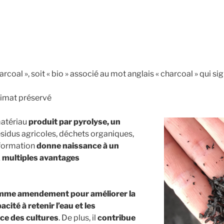
arcoal », soit « bio » associé au mot anglais « charcoal » qui si
climat préservé
matériau
produit par pyrolyse, un
ésidus agricoles, déchets organiques,
sformation
donne naissance à un
x multiples avantages
 comme amendement pour améliorer la
cité à retenir l’eau et les
nce des cultures
. De plus, il
contribue