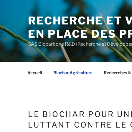
Aller
au
RECHERCHE ET V
contenu
principal
EN PLACE DES P
SAS Biocarbone R&D (Recherche et Développe
Accueil
Biochar Agriculture
Recherches & 
LE BIOCHAR POUR UN
LUTTANT CONTRE LE