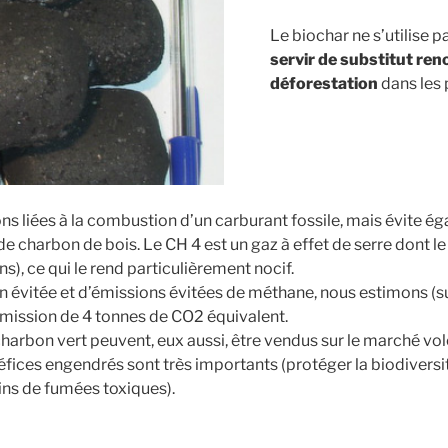
Le biochar ne s’utilise p
servir de substitut ren
déforestation
dans les
s liées à la combustion d’un carburant fossile, mais évite ég
de charbon de bois. Le CH 4 est un gaz à effet de serre dont l
s), ce qui le rend particulièrement nocif.
on évitée et d’émissions évitées de méthane, nous estimons (
émission de 4 tonnes de CO2 équivalent.
charbon vert peuvent, eux aussi, être vendus sur le marché vo
néfices engendrés sont très importants (protéger la biodiversi
ns de fumées toxiques).