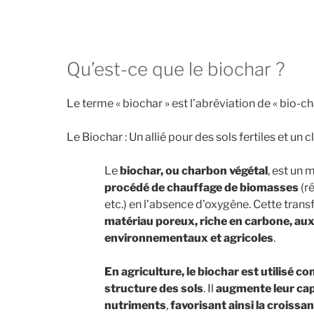
Qu’est-ce que le biochar ?
Le terme « biochar » est l’abréviation de « bio-ch
Le Biochar : Un allié pour des sols fertiles et un 
Le
biochar, ou charbon végétal
, est un 
procédé de chauffage de biomasses
(r
etc.) en l’absence d’oxygène. Cette tran
matériau poreux, riche en carbone, au
environnementaux et agricoles
.
En agriculture, le biochar est utilisé
structure des sols
. Il
augmente leur capa
nutriments
,
favorisant ainsi la croissa